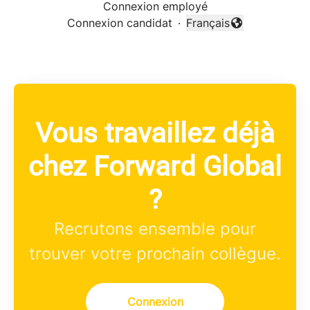
Connexion employé
Connexion candidat
·
Français
Changer la langue
Vous travaillez déjà
chez Forward Global
?
Recrutons ensemble pour
trouver votre prochain collègue.
Connexion