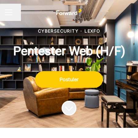
Partager la page
MENU CARRIÈRE
CYBERSECURITY
·
LEXFO
Pentester Web (H/F)
Postuler